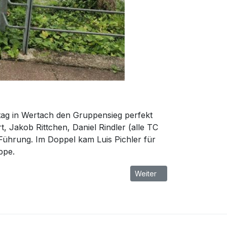
tag in Wertach den Gruppensieg perfekt
, Jakob Rittchen, Daniel Rindler (alle TC
 Führung. Im Doppel kam Luis Pichler für
ppe.
Nächster Beitrag: Jederman
Weiter