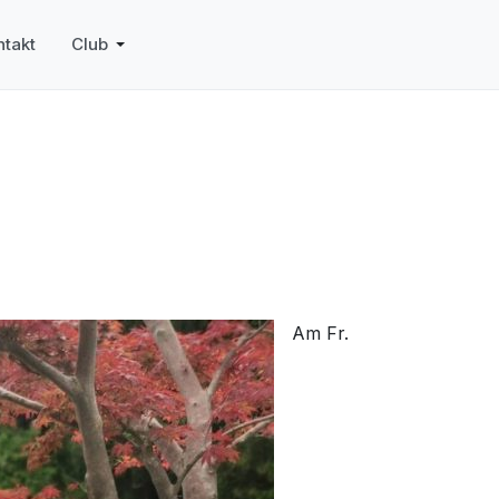
ntakt
Club
Am Fr.